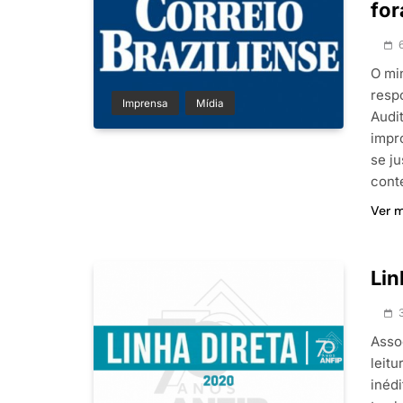
for
O mi
resp
Imprensa
Mídia
Audit
impr
se ju
cont
Ver 
Lin
Assoc
leitu
inéd