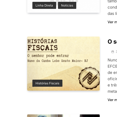
tamb
Linha Direta
Notícias
cond
das l
Ver 
O s
Nuno
EFCB
de e
ofic
Histórias Fiscais
e tr
meta
Ver 