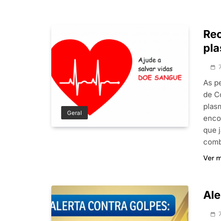
Re
pla
As p
de C
plas
Geral
enco
que 
comb
Ver 
Ale