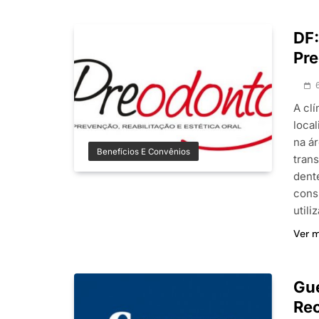
DF:
Pr
A cl
local
na á
Benefícios E Convênios
tran
dent
cons
util
Ver 
Gue
Rec