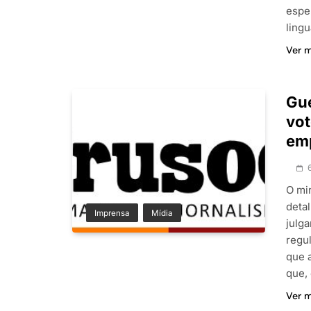
espe
ling
Ver 
Gue
vot
em
O mi
deta
Imprensa
Mídia
julg
regu
que 
que,
Ver 