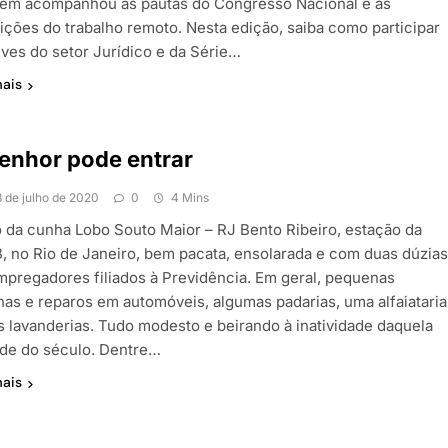
ém acompanhou as pautas do Congresso Nacional e as
ições do trabalho remoto. Nesta edição, saiba como participar
ives do setor Jurídico e da Série…
mais
enhor pode entrar
3 de julho de 2020
0
4 Mins
 da cunha Lobo Souto Maior – RJ Bento Ribeiro, estação da
, no Rio de Janeiro, bem pacata, ensolarada e com duas dúzia
mpregadores filiados à Previdência. Em geral, pequenas
inas e reparos em automóveis, algumas padarias, uma alfaiataria
ês lavanderias. Tudo modesto e beirando à inatividade daquela
de do século. Dentre…
mais