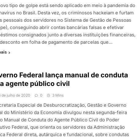
ovo tipo de golpe está sendo aplicado em meio à pandemia do
navírus no Brasil. Desta vez, os criminosos hackeiam e furtam
s pessoais dos servidores no Sistema de Gestão de Pessoas
pe), conseguindo abrir contas bancárias falsas e efetivar
éstimos consignados junto a diversas instituições financeiras,
desconto em folha de pagamento de parcelas que…
mais
erno Federal lança manual de conduta
a agente público civil
6 de julho de 2020
0
3 Mins
cretaria Especial de Desburocratização, Gestão e Governo
tal do Ministério da Economia divulgou nesta segunda-feira
) o Manual de Conduta do Agente Público Civil do Poder
utivo Federal, que orienta os servidores da Administração
ica Federal direta, autárquica e fundacional, sobre condutas