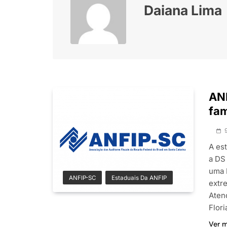
Daiana Lima
AN
fam
A es
a DS
uma 
ANFIP-SC
Estaduais Da ANFIP
extr
Aten
Flor
Ver 