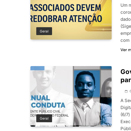
Um n
coro
dado
(Sige
Geral
empr
com 
Ver 
Gov
par
A Se
Digi
(6/7
Geral
Exec
Públ