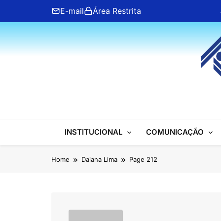
Skip
E-mail
Área Restrita
to
content
ANFIP Nacional
INSTITUCIONAL
COMUNICAÇÃO
Home
Daiana Lima
Page 212