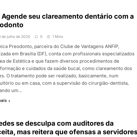
 Agende seu clareamento dentário com a
eodonto
6 de julho de 2020
0
1 Mins
ínica Preodonto, parceira do Clube de Vantagens ANFIP,
izada em Brasília (DF), conta com profissionais especializados
rea de Estética e que fazem diversos procedimentos de
sformação e cuidados da saúde bucal, como clareamento dos
es. O tratamento pode ser realizado, basicamente, num
ultório ou em casa, com a supervisão do cirurgião-dentista,
izando um…
mais
des se desculpa com auditores da
eita, mas reitera que ofensas a servidore