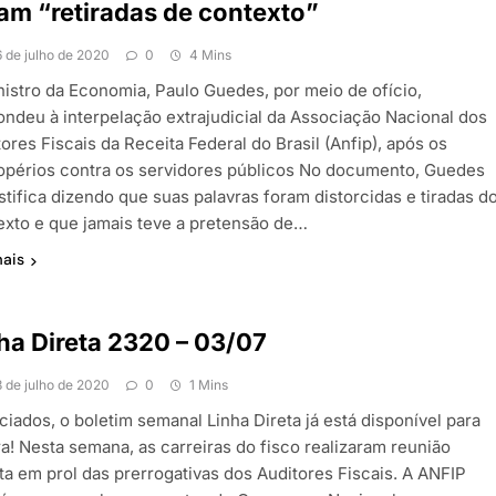
am “retiradas de contexto”
6 de julho de 2020
0
4 Mins
nistro da Economia, Paulo Guedes, por meio de ofício,
ondeu à interpelação extrajudicial da Associação Nacional dos
ores Fiscais da Receita Federal do Brasil (Anfip), após os
opérios contra os servidores públicos No documento, Guedes
stifica dizendo que suas palavras foram distorcidas e tiradas d
exto e que jamais teve a pretensão de…
mais
ha Direta 2320 – 03/07
3 de julho de 2020
0
1 Mins
iados, o boletim semanal Linha Direta já está disponível para
ra! Nesta semana, as carreiras do fisco realizaram reunião
ita em prol das prerrogativas dos Auditores Fiscais. A ANFIP