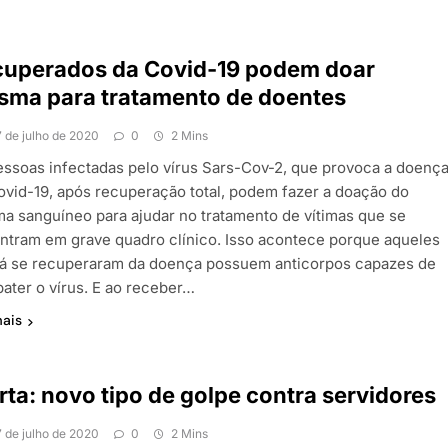
cuperados da Covid-19 podem doar
sma para tratamento de doentes
7 de julho de 2020
0
2 Mins
essoas infectadas pelo vírus Sars-Cov-2, que provoca a doenç
ovid-19, após recuperação total, podem fazer a doação do
ma sanguíneo para ajudar no tratamento de vítimas que se
ntram em grave quadro clínico. Isso acontece porque aqueles
já se recuperaram da doença possuem anticorpos capazes de
ater o vírus. E ao receber…
mais
rta: novo tipo de golpe contra servidores
7 de julho de 2020
0
2 Mins