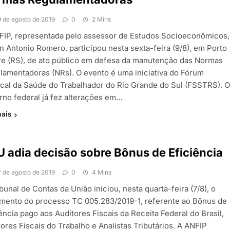
9 de agosto de 2019
0
2 Mins
FIP, representada pelo assessor de Estudos Socioeconômicos,
n Antonio Romero, participou nesta sexta-feira (9/8), em Porto
re (RS), de ato público em defesa da manutenção das Normas
lamentadoras (NRs). O evento é uma iniciativa do Fórum
ical da Saúde do Trabalhador do Rio Grande do Sul (FSSTRS). 
rno federal já fez alterações em…
mais
 adia decisão sobre Bônus de Eficiência
7 de agosto de 2019
0
4 Mins
bunal de Contas da União iniciou, nesta quarta-feira (7/8), o
amento do processo TC 005.283/2019-1, referente ao Bônus de
ência pago aos Auditores Fiscais da Receita Federal do Brasil,
ores Fiscais do Trabalho e Analistas Tributários. A ANFIP