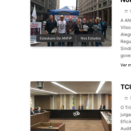
A AN
Vilso
Aleg
Estaduais Da ANFIP
Nos Estados
Regu
Sind
gove
Ver 
TCU
O Tri
julg
Efici
Audit