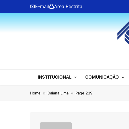
Skip
E-mail
Área Restrita
to
content
ANFIP Nacional
INSTITUCIONAL
COMUNICAÇÃO
Home
Daiana Lima
Page 239