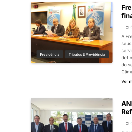
Fre
fin
A Fr
seus
servi
Previdência
Tributos E Previdência
defi
do s
Câma
Ver 
ANF
Ref