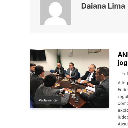
Daiana Lima
ANF
jog
A le
Fede
regu
Parlamentar
como
explo
ludop
Assu