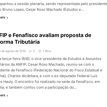
panhou a sessão plenária, sendo representada pelo president
o Bruno Lopes, Cesar Roxo Machado (Estudos e…
mais
IP e Fenafisco avaliam proposta de
orma Tributária
6 de agosto de 2019
0
1 Mins
a terça-feira (6/8), o vice-presidente de Estudos e Assuntos
utários da ANFIP, Cesar Roxo Machado, reuniu-se com o
idente da Fenafisco (Federação Nacional do Fisco Estadual e
ital), Charles Alcântara, e com o ex-deputado Federal Luiz
os Hauly. O encontro foi realizado na sede da Fenafisco, em
ília, e também contou com a participação do…
mais