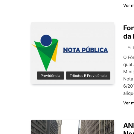
Ver 
Fon
da 
O Fó
qual 
Minis
Previdência
Tributos E Previdência
Nota
6/20
alíq
Ver 
ANF
No