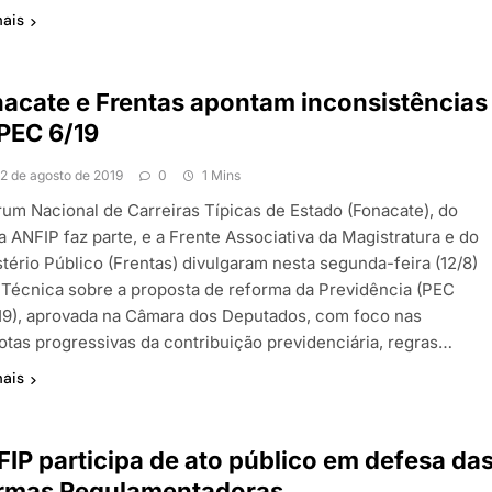
mais
acate e Frentas apontam inconsistências
PEC 6/19
12 de agosto de 2019
0
1 Mins
rum Nacional de Carreiras Típicas de Estado (Fonacate), do
a ANFIP faz parte, e a Frente Associativa da Magistratura e do
tério Público (Frentas) divulgaram nesta segunda-feira (12/8)
 Técnica sobre a proposta de reforma da Previdência (PEC
19), aprovada na Câmara dos Deputados, com foco nas
uotas progressivas da contribuição previdenciária, regras…
mais
IP participa de ato público em defesa da
rmas Regulamentadoras