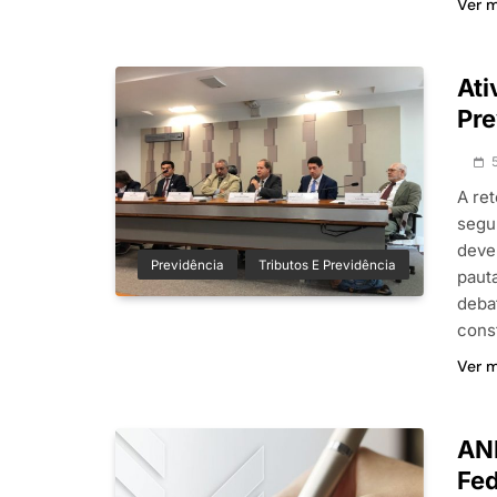
Ver 
Ati
Pre
A re
segu
deve
Previdência
Tributos E Previdência
paut
deba
cons
Ver 
ANF
Fed