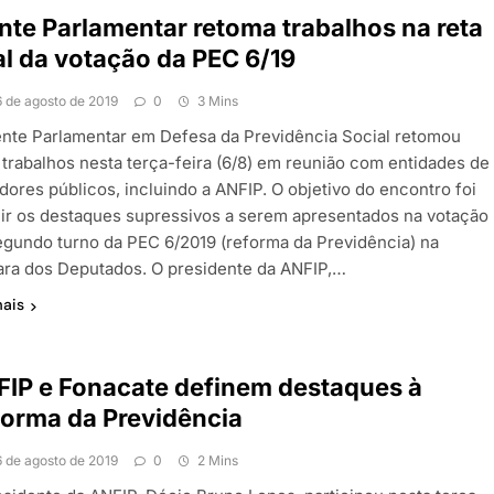
nte Parlamentar retoma trabalhos na reta
al da votação da PEC 6/19
6 de agosto de 2019
0
3 Mins
ente Parlamentar em Defesa da Previdência Social retomou
 trabalhos nesta terça-feira (6/8) em reunião com entidades de
dores públicos, incluindo a ANFIP. O objetivo do encontro foi
nir os destaques supressivos a serem apresentados na votação
egundo turno da PEC 6/2019 (reforma da Previdência) na
ra dos Deputados. O presidente da ANFIP,…
mais
IP e Fonacate definem destaques à
orma da Previdência
6 de agosto de 2019
0
2 Mins