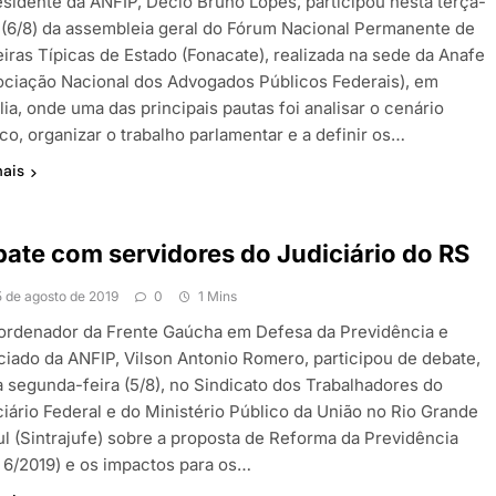
esidente da ANFIP, Décio Bruno Lopes, participou nesta terça-
a (6/8) da assembleia geral do Fórum Nacional Permanente de
eiras Típicas de Estado (Fonacate), realizada na sede da Anafe
ociação Nacional dos Advogados Públicos Federais), em
lia, onde uma das principais pautas foi analisar o cenário
ico, organizar o trabalho parlamentar e a definir os…
mais
ate com servidores do Judiciário do RS
5 de agosto de 2019
0
1 Mins
ordenador da Frente Gaúcha em Defesa da Previdência e
ciado da ANFIP, Vilson Antonio Romero, participou de debate,
a segunda-feira (5/8), no Sindicato dos Trabalhadores do
ciário Federal e do Ministério Público da União no Rio Grande
ul (Sintrajufe) sobre a proposta de Reforma da Previdência
 6/2019) e os impactos para os…