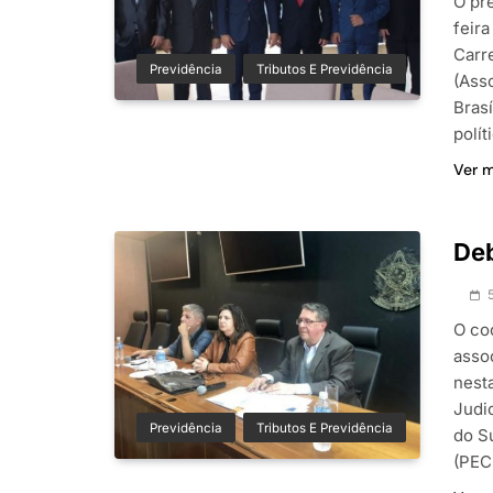
O pr
feir
Carr
Previdência
Tributos E Previdência
(Ass
Brasí
polít
Ver 
Deb
O co
asso
nest
Judi
Previdência
Tributos E Previdência
do S
(PEC