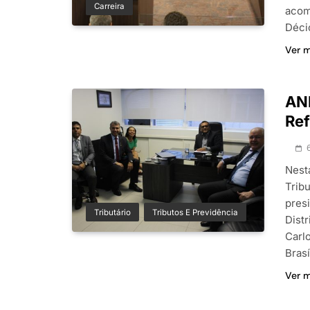
Carreira
acom
Déci
Ver 
ANF
Ref
Nest
Trib
pres
Tributário
Tributos E Previdência
Distr
Carl
Bras
Ver 