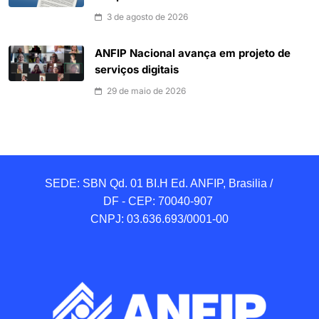
3 de agosto de 2026
ANFIP Nacional avança em projeto de
serviços digitais
29 de maio de 2026
SEDE: SBN Qd. 01 BI.H Ed. ANFIP, Brasilia / 
DF - CEP: 70040-907 

CNPJ: 03.636.693/0001-00