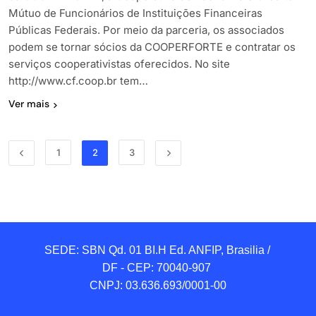
Mútuo de Funcionários de Instituições Financeiras
Públicas Federais. Por meio da parceria, os associados
podem se tornar sócios da COOPERFORTE e contratar os
serviços cooperativistas oferecidos. No site
http://www.cf.coop.br tem…
Ver mais
1
2
3
SEDE: SBN Qd. 01 BI.H Ed. ANFIP, Brasilia / 
DF - CEP: 70040-907 

CNPJ: 03.636.693/0001-00