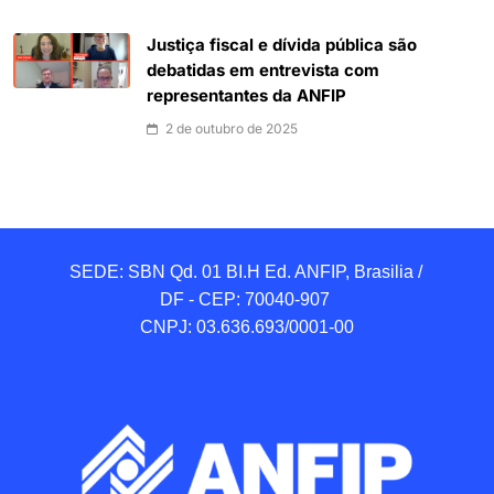
Justiça fiscal e dívida pública são
debatidas em entrevista com
representantes da ANFIP
2 de outubro de 2025
SEDE: SBN Qd. 01 BI.H Ed. ANFIP, Brasilia / 
DF - CEP: 70040-907 

CNPJ: 03.636.693/0001-00