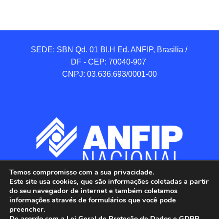
SEDE: SBN Qd. 01 BI.H Ed. ANFIP, Brasilia / 
DF - CEP: 70040-907 

CNPJ: 03.636.693/0001-00
Temos compromisso com a sua privacidade.
Este site usa cookies, que são informações coletadas a partir
do seu navegador de internet e também coletamos
informações através de formulários que você pode
preencher.
De acordo com a Lei Geral de Proteção de Dados e GDPR,