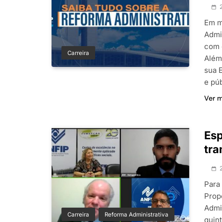
Em m
Admin
com 
Carreira
Além
sua 
e púb
Ver 
Esp
tra
Para
Prop
Admi
Carreira
Reforma Administrativa
quint