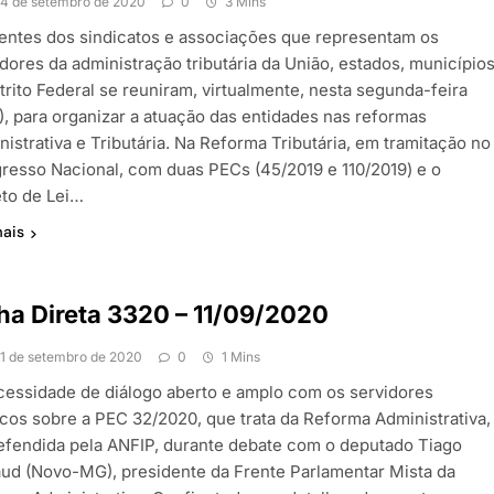
14 de setembro de 2020
0
3 Mins
gentes dos sindicatos e associações que representam os
dores da administração tributária da União, estados, município
trito Federal se reuniram, virtualmente, nesta segunda-feira
9), para organizar a atuação das entidades nas reformas
istrativa e Tributária. Na Reforma Tributária, em tramitação no
resso Nacional, com duas PECs (45/2019 e 110/2019) e o
eto de Lei…
mais
ha Direta 3320 – 11/09/2020
11 de setembro de 2020
0
1 Mins
cessidade de diálogo aberto e amplo com os servidores
icos sobre a PEC 32/2020, que trata da Reforma Administrativa,
defendida pela ANFIP, durante debate com o deputado Tiago
aud (Novo-MG), presidente da Frente Parlamentar Mista da