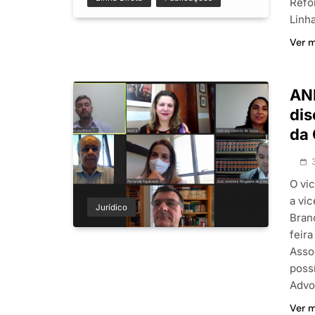
Refo
Linh
Ver 
ANF
dis
da 
O vi
a vi
Jurídico
Bran
feir
Asso
poss
Advo
Ver 