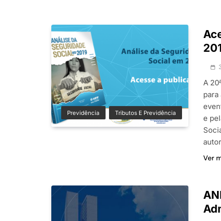
Ace
20
A 20ª
para 
even
Previdência
Tributos E Previdência
e pe
Socia
auto
Ver 
ANF
Adm