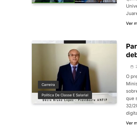
Univ
Juar
Ver 
Par
deb
O pr
Mini
Carreira
sobr
Política De Classe E Salarial
que 
32/2
digit
Ver 