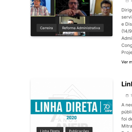
Diri
servi
e Dis
Carreira
Reforma Administrativa
(14/
Admin
Cong
Proj
Ver 
Lin
A ne
públ
foi 
Mitr
Linha Direta
Publicações