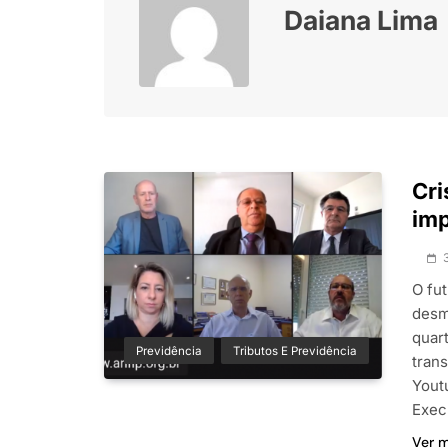
Daiana Lima
Cri
imp
O fu
desm
quar
Previdência
Tributos E Previdência
tran
Yout
Exec
Ver 