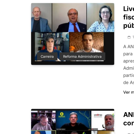
Liv
fis
púb
A ANF
para
Carreira
Reforma Administrativa
apre
Admi
part
de A
Ver 
ANF
con