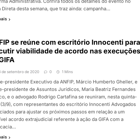
rma Administrativa. Confira todos os detalhes do evento no
a Direta desta semana, que traz ainda: campanha…
mais
IP se reúne com escritório Innocenti par
cutir viabilidade de acordo nas execuçõe
GIFA
3 de setembro de 2020
0
1 Mins
ce-presidente Executivo da ANFIP, Márcio Humberto Gheller, e
ce-presidente de Assuntos Jurídicos, Maria Beatriz Fernandes
co, e o advogado Rodrigo Cartafina se reuniram, nesta quinta-
a (3/9), com representantes do escritório Innocenti Advogados
ciados para ajustar os próximos passos em relação a um
ível acordo extrajudicial referente à ação da GIFA com a
cacia…
mais