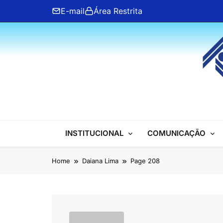
Skip
E-mail
Área Restrita
to
content
ANFIP Nacional
INSTITUCIONAL
COMUNICAÇÃO
Home
Daiana Lima
Page 208