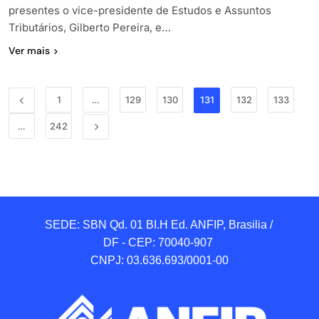
presentes o vice-presidente de Estudos e Assuntos
Tributários, Gilberto Pereira, e…
Ver mais
1
…
129
130
131
132
133
…
242
SEDE: SBN Qd. 01 BI.H Ed. ANFIP, Brasilia / 
DF - CEP: 70040-907 

CNPJ: 03.636.693/0001-00